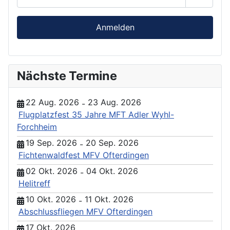
Passwor
Anmelden
Nächste Termine
22 Aug. 2026
23 Aug. 2026
-
Flugplatzfest 35 Jahre MFT Adler Wyhl-
Forchheim
19 Sep. 2026
20 Sep. 2026
-
Fichtenwaldfest MFV Ofterdingen
02 Okt. 2026
04 Okt. 2026
-
Helitreff
10 Okt. 2026
11 Okt. 2026
-
Abschlussfliegen MFV Ofterdingen
17 Okt. 2026