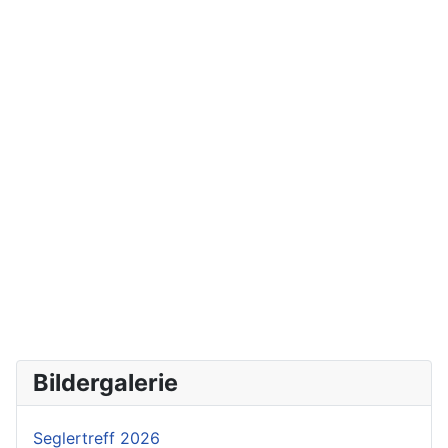
Bildergalerie
Seglertreff 2026
Dreikönig 2026
Freundschaftsfliegen 2025
Seglertreff 2025
Dreikönig 2025
Helitreff 2024
Seglertreff 2024
Helitreff 2023
Flugtag 2023
Seglertreff 2023